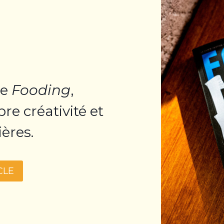
le
Fooding
,
bre créativité et
ères.
CLE