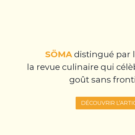
SÖMA
distingué par 
la revue culinaire qui célè
goût sans fronti
DÉCOUVRIR L’ARTI