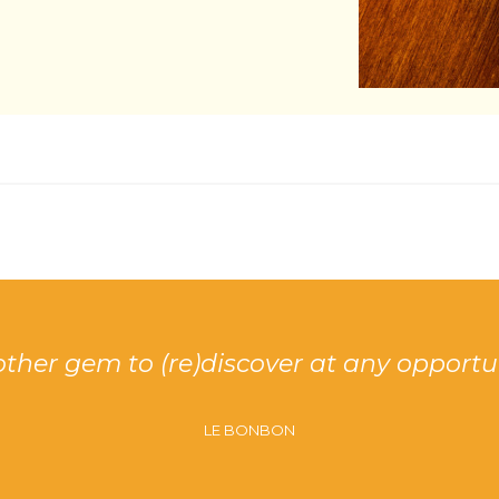
ther gem to (re)discover at any opportun
LE BONBON